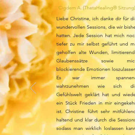
Cigdem A. (ThetaHealing® Sitzung
Liebe Christine, ich danke dir für d
wundervollen Sessions, die wir bish
hatten. Jede Session hat mich no
tiefer zu mir selbst geführt und m
geholfen alte Wunden, limitieren
Glaubenssätze sowie mic
blockierende Emotionen loszulasse
Es war immer spannen
wahrzunehmen wie sich di
Gefühlswelt geklärt hat und wied
ein Stück Frieden in mir eingekeh
ist. Christine führt sehr mitfühlen
haltend und klar durch die Session
sodass man wirklich loslassen kan