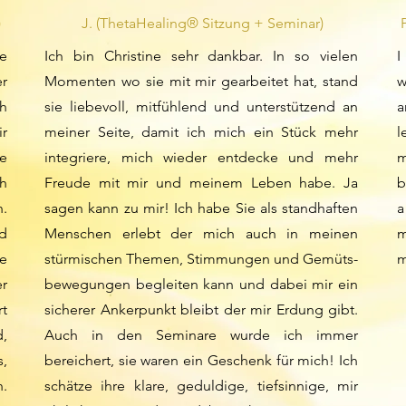
)
J. (ThetaHealing® Sitzung + Seminar)
ie
Ich bin Christine sehr dankbar. In so vielen
I
er
Momenten wo sie mit mir gearbeitet hat, stand
w
ch
sie liebevoll, mitfühlend und unterstützend an
a
ir
meiner Seite, damit ich mich ein Stück mehr
l
de
integriere, mich wieder entdecke und mehr
m
h
Freude mit mir und meinem Leben habe. Ja
b
n.
sagen kann zu mir! Ich habe Sie als standhaften
a
d
Menschen erlebt der mich auch in meinen
m
e
stürmischen Themen, Stimmungen und Gemüts-
m
er
bewegungen begleiten kann und dabei mir ein
rt
sicherer Ankerpunkt bleibt der mir Erdung gibt.
d,
Auch in den Seminare wurde ich immer
s,
bereichert, sie waren ein Geschenk für mich! Ich
n.
schätze ihre klare, geduldige, tiefsinnige, mir