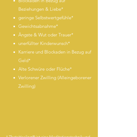
Blockaden in Bezug auf
Beziehungen & Liebe*
geringe Selbstwertgef
ühle*
Gewichtsabnahme*
Ängste & Wut oder Trauer*
unerfüllter Kinderwunsch*
Karriere und Blockaden in Bezug auf
Geld*
Alte Schwüre oder Flüche*
Verlorener Zwilling (Alleingeborener
Zwilling)
*
ThetaHealing®
ist eine Meditationstechnik und