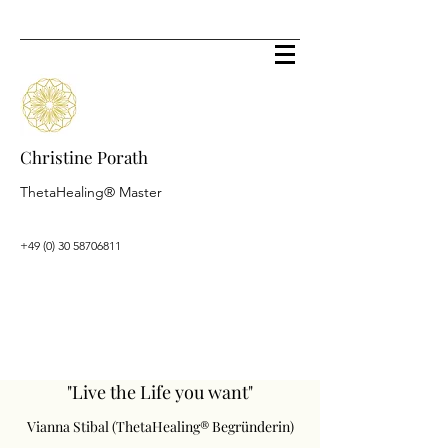
Christine Porath
ThetaHealing® Master
+49 (0) 30 58706811
"Live the Life you want"
Vianna Stibal (ThetaHealing® Begründerin)