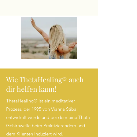
Wie ThetaHealing® auch
dir helfen kann!
ThetaHealing® ist ein meditativer
Prozess, der 1995 von Vianna Stibal
entwickelt wurde und bei dem eine Theta
Gehirnwelle beim Praktizierendem und
dem Klienten induziert wird.