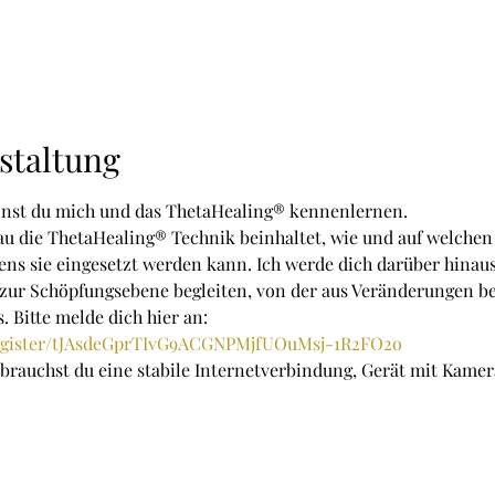
staltung
annst du mich und das ThetaHealing® kennenlernen.
au die ThetaHealing® Technik beinhaltet, wie und auf welchen
ns sie eingesetzt werden kann. Ich werde dich darüber hinaus 
zur Schöpfungsebene begleiten, von der aus Veränderungen b
. Bitte melde dich hier an:
register/tJAsdeGprTIvG9ACGNPMjfUOuMsj-1R2FO2o
rauchst du eine stabile Internetverbindung, Gerät mit Kamer