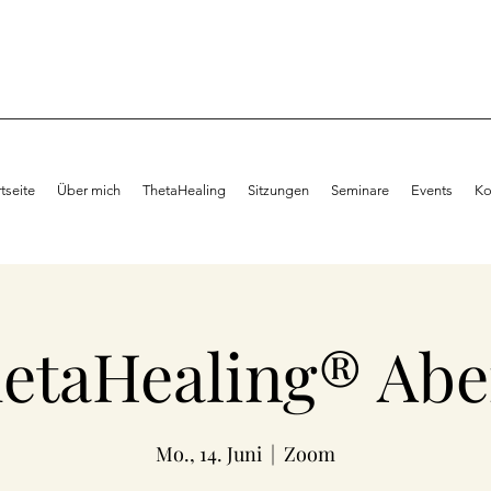
rtseite
Über mich
ThetaHealing
Sitzungen
Seminare
Events
Ko
etaHealing® Ab
Mo., 14. Juni
  |  
Zoom