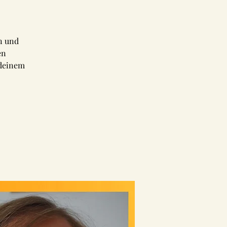
n und
en
 deinem