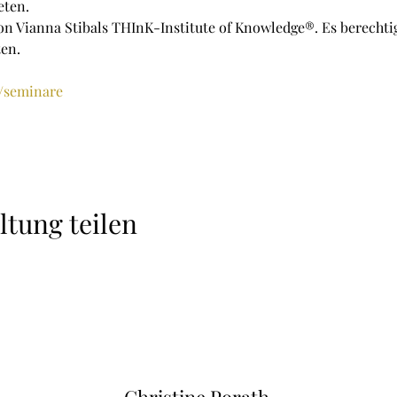
eten.
von Vianna Stibals THInK-Institute of Knowledge®. Es berechtig
en.
/seminare
ltung teilen