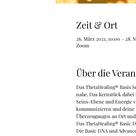
Zeit & Ort
26. März 2021, 10:00 – 28. M
Zoom
Über die Veran
Das ThetaHealing® Basis Se
nahe. Das Kernstück dabei i
Seins-Ebene und Energie ver
kommunizieren und deine i
Überzeugungen an Ort und S
Das ThetaHealing® Basic DNA
Die Basic DNA und Advanced