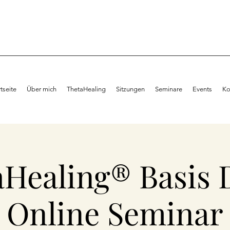
rtseite
Über mich
ThetaHealing
Sitzungen
Seminare
Events
Ko
aHealing® Basis 
Online Seminar