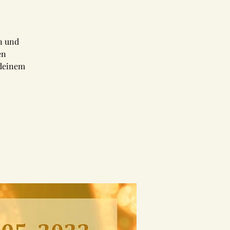
n und
en
 deinem