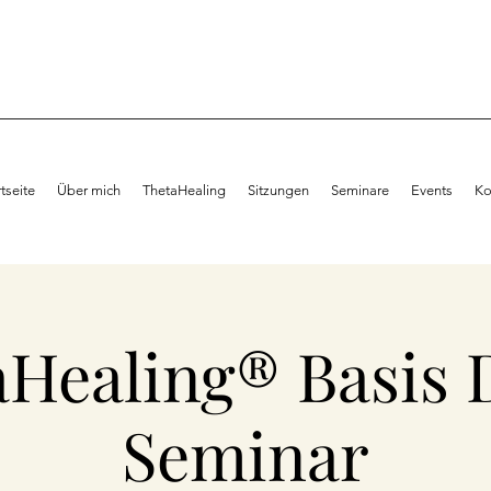
rtseite
Über mich
ThetaHealing
Sitzungen
Seminare
Events
Ko
aHealing® Basis 
Seminar