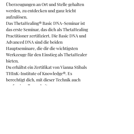
Überzeugungen an Ort und Stelle gehalten 
werden, zu entdecken und ganz leicht 
aufzulösen.
Das ThetaHealing® Basic DNA-Seminar ist 
das erste Seminar, das dich als ThetaHealing 
Practitioner zertifiziert. Die Basic DNA und 
Advanced DNA sind die beiden 
Hauptseminare, die dir die wichtigsten 
Werkzeuge für den Einstieg als ThetaHealer 
bieten.
Du erhältst ein Zertifikat von Vianna Stibals 
THInK-Institute of Knowledge®. Es 
berechtigt dich, mit dieser Technik auch 
professionell zu arbeiten.
Das Seminar findet online und in Berlin statt.
Ich freue mich auf dich!
Weitere Infos unter:
Mehr anzeigen
Diese Veranstaltung teilen