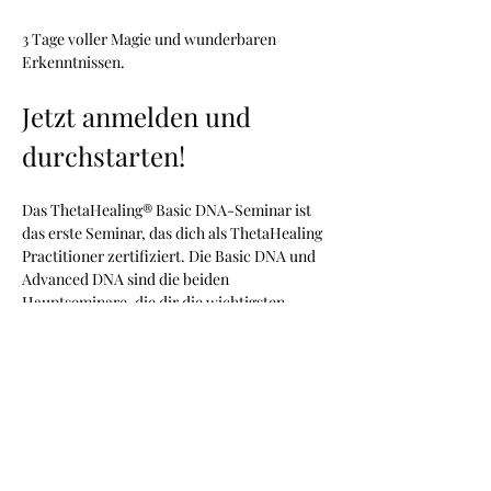
3 Tage voller Magie und wunderbaren 
Erkenntnissen.
Jetzt anmelden und 
durchstarten!
Das ThetaHealing® Basic DNA-Seminar ist 
das erste Seminar, das dich als ThetaHealing 
Practitioner zertifiziert. Die Basic DNA und 
Advanced DNA sind die beiden 
Hauptseminare, die dir die wichtigsten 
Werkzeuge für den Einstieg als ThetaHealer 
bieten.
Mehr anzeigen
Diese Veranstaltung teilen