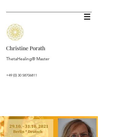
Christine Porath
ThetaHealing® Master
+49 (0) 30 58706811