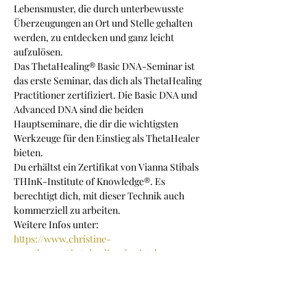
Lebensmuster, die durch unterbewusste 
Überzeugungen an Ort und Stelle gehalten 
werden, zu entdecken und ganz leicht 
aufzulösen.
Das ThetaHealing® Basic DNA-Seminar ist 
das erste Seminar, das dich als ThetaHealing 
Practitioner zertifiziert. Die Basic DNA und 
Advanced DNA sind die beiden 
Hauptseminare, die dir die wichtigsten 
Werkzeuge für den Einstieg als ThetaHealer 
bieten.
Du erhältst ein Zertifikat von Vianna Stibals 
THInK-Institute of Knowledge®. Es 
berechtigt dich, mit dieser Technik auch 
kommerziell zu arbeiten.
Weitere Infos unter:
https://www.christine-
porath.com/thetahealing-basic-dna-
seminar
Seminarsprache: Deutsch
Mehr anzeigen